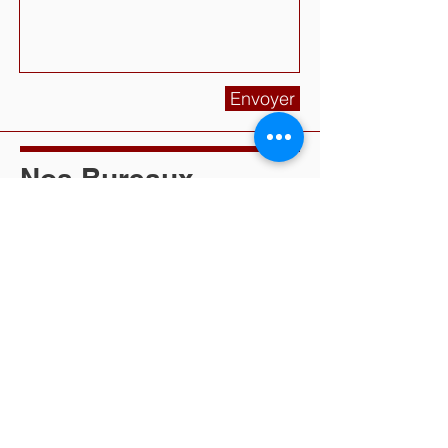
Envoyer
Nos Bureaux
B
ruges
4 Rue Pierre Duhaa
33520 Bruges, France
T:
06 26 44 20 30