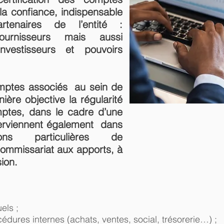
la confiance, indispensable
tenaires de l’entité :
 fournisseurs mais aussi
investisseurs et pouvoirs
mptes associés au sein de
ière objective la régularité
mptes, dans le cadre d’une
nterviennent également dans
ons particulières de
 commissariat aux apports, à
sion.
els ;
ures internes (achats, ventes, social, trésorerie…) ;